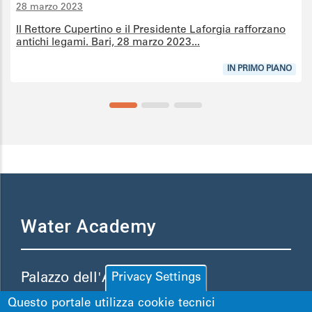
06 marzo 2023
ente Laforgia rafforzano
Lo short master course, con il patro
023...
italiana per la cooperazione allo svi
IN PRIMO PIANO
Water Academy
Palazzo dell'Acqua
Privacy Settings
Via S.Cognetti, 36 - 70121 Bari
Questo portale utilizza cookie tecnici