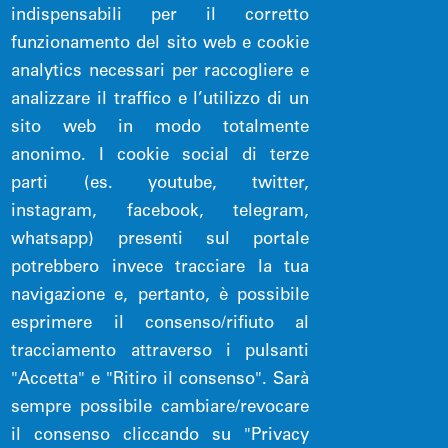
indispensabili per il corretto
funzionamento del sito web e cookie
Credits
analytics necessari per raccogliere e
analizzare il traffico e l’utilizzo di un
sito web in modo totalmente
Sito curato dalla Direzione Risorse
anonimo. I cookie social di terze
Umane e Organizzazione - Acquedotto
parti (es. youtube, twitter,
Pugliese SpA
instagram, facebook, telegram,
whatsapp) presenti sul portale
potrebbero invece tracciare la tua
Tag cloud
navigazione e, pertanto, è possibile
esprimere il consenso/rifiuto al
tracciamento attraverso i pulsanti
SOSTENIBILITÀ
SCUOLE
RETE
"Accetta" e "Ritiro il consenso". Sarà
sempre possibile cambiare/revocare
INNOVAZIONE E TECNOLOGIA
il consenso cliccando su "Privacy