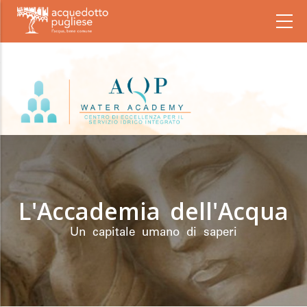
Salta
Main
navigation
al
contenuto
principale
L'Accademia dell'Acqua
Un capitale umano di saperi