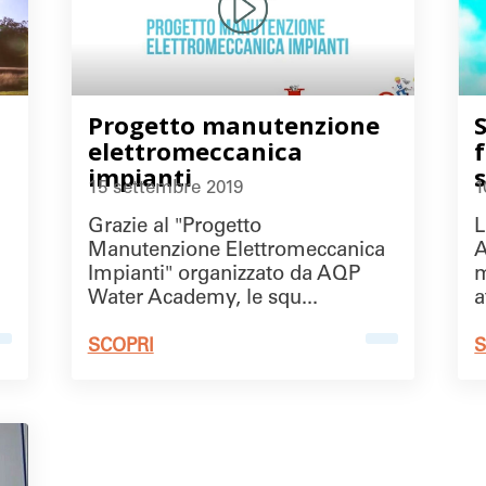
Progetto manutenzione
elettromeccanica
impianti
15 settembre 2019
1
Grazie al "Progetto
L
Manutenzione Elettromeccanica
A
a
Impianti" organizzato da AQP
m
Water Academy, le squ...
a
SCOPRI
S