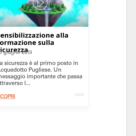
Sensibilizzazione alla
formazione sulla
sicurezza
0 giugno 2019
a sicurezza è al primo posto in
cquedotto Pugliese. Un
essaggio importante che passa
ttraverso l...
COPRI