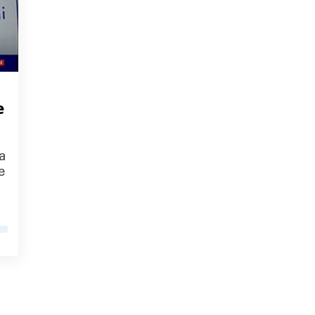
e
a
e